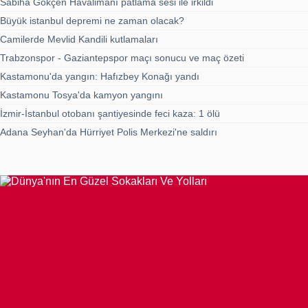
Sabiha Gökçen Havalimanı patlama sesi ile irkildi
Büyük istanbul depremi ne zaman olacak?
Camilerde Mevlid Kandili kutlamaları
Trabzonspor - Gaziantepspor maçı sonucu ve maç özeti
Kastamonu'da yangın: Hafızbey Konağı yandı
Kastamonu Tosya'da kamyon yangını
İzmir-İstanbul otobanı şantiyesinde feci kaza: 1 ölü
Adana Seyhan'da Hürriyet Polis Merkezi'ne saldırı