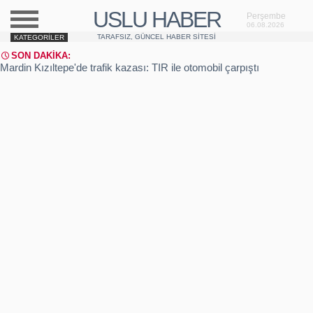
USLU HABER
Perşembe
06.08.2026
TARAFSIZ, GÜNCEL HABER SITESI
KATEGORILER
SON DAKIKA:
Mardin Kızıltepe'de trafik kazası: TIR ile otomobil çarpıştı
Manisa'da kaza: 4 ölü, 4 yaralı
Şanlıurfa'da domuz gribi şüphesi
Sakarya Akyazı'da cinayet davası sonrası kavga
Sabiha Gökçen Havalimanı patlama sesi ile irkildi
Üsküdar'da yangın: Gecekondu yandı
İzmir-İstanbul otobanı şantiyesinde feci kaza: 1 ölü
Kastamonu Tosya'da kamyon yangını