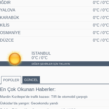
IĞDIR
0°C / 0°C
YALOVA
0°C / 0°C
KARABÜK
0°C / 0°C
KİLİS
0°C / 0°C
OSMANİYE
0°C / 0°C
DÜZCE
0°C / 0°C
İSTANBUL
0°C / 0°C
DİĞER ŞEHİRLER İÇİN TIKLAYIN
GÜNCEL
POPÜLER
En Çok Okunan Haberler:
Mardin Kızıltepe'de trafik kazası: TIR ile otomobil çarpıştı
Üsküdar'da yangın: Gecekondu yandı