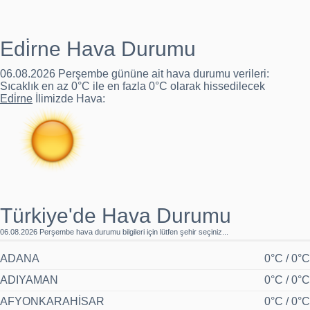
Kastamonu'da yangın: Hafızbey Konağı yandı
Edi̇rne Hava Durumu
Burdur'da hırsız operasyonu
06.08.2026 Perşembe gününe ait
hava durumu
verileri:
Sıcaklık en az
0°C
ile en fazla
0°C
olarak hissedilecek
Edi̇rne
İlimizde Hava:
Türkiye'de Hava Durumu
06.08.2026 Perşembe hava durumu bilgileri için lütfen şehir seçiniz...
ADANA
0°C / 0°C
ADIYAMAN
0°C / 0°C
AFYONKARAHİSAR
0°C / 0°C