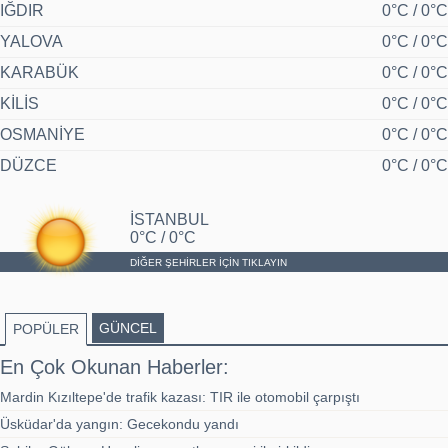
IĞDIR
0°C / 0°C
YALOVA
0°C / 0°C
KARABÜK
0°C / 0°C
KİLİS
0°C / 0°C
OSMANİYE
0°C / 0°C
DÜZCE
0°C / 0°C
İSTANBUL
0°C / 0°C
DİĞER ŞEHİRLER İÇİN TIKLAYIN
GÜNCEL
POPÜLER
En Çok Okunan Haberler:
Mardin Kızıltepe'de trafik kazası: TIR ile otomobil çarpıştı
Üsküdar'da yangın: Gecekondu yandı