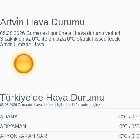
Kastamonu'da yangın: Hafızbey Konağı yandı
Artvi̇n Hava Durumu
Burdur'da hırsız operasyonu
08.08.2026 Cumartesi gününe ait
hava durumu
verileri:
Sıcaklık en az
0°C
ile en fazla
0°C
olarak hissedilecek
Artvi̇n
İlimizde Hava:
Türkiye'de Hava Durumu
08.08.2026 Cumartesi hava durumu bilgileri için lütfen şehir seçiniz...
ADANA
0°C / 0°C
ADIYAMAN
0°C / 0°C
AFYONKARAHİSAR
0°C / 0°C