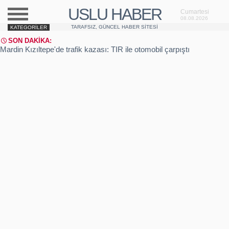
USLU HABER
Cumartesi
08.08.2026
TARAFSIZ, GÜNCEL HABER SITESI
KATEGORILER
SON DAKIKA:
Mardin Kızıltepe'de trafik kazası: TIR ile otomobil çarpıştı
Manisa'da kaza: 4 ölü, 4 yaralı
Şanlıurfa'da domuz gribi şüphesi
Sakarya Akyazı'da cinayet davası sonrası kavga
Sabiha Gökçen Havalimanı patlama sesi ile irkildi
Üsküdar'da yangın: Gecekondu yandı
İzmir-İstanbul otobanı şantiyesinde feci kaza: 1 ölü
Kastamonu Tosya'da kamyon yangını